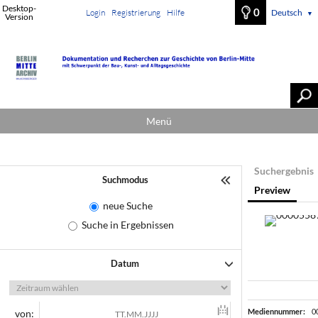
Desktop-
0
Login
Registrierung
Hilfe
Deutsch
▼
Version
Menü
Suchergebnis
Suchmodus
Preview
neue Suche
Suche in Ergebnissen
Datum
Mediennummer:
0
von: