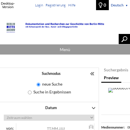
Desktop-
0
Login
Registrierung
Hilfe
Deutsch
▼
Version
Menü
Suchergebnis
Suchmodus
Preview
neue Suche
Suche in Ergebnissen
Datum
Mediennummer:
0
von: