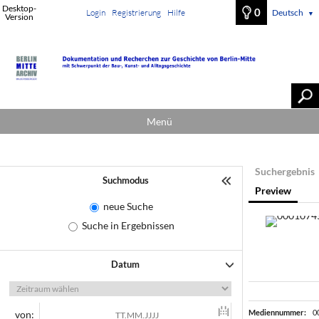
Desktop-
0
Login
Registrierung
Hilfe
Deutsch
▼
Version
Menü
Suchergebnis
Suchmodus
Preview
neue Suche
Suche in Ergebnissen
Datum
Mediennummer:
0
von: