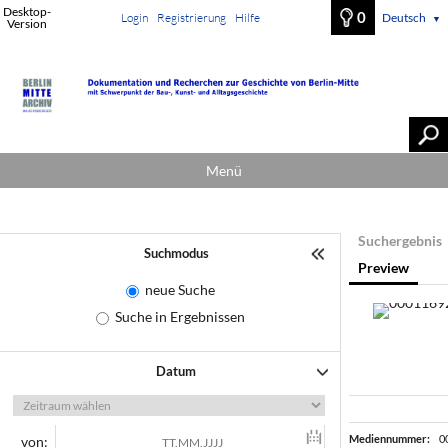
Desktop-
0
Login
Registrierung
Hilfe
Deutsch
▼
Version
Menü
Suchergebnis
Suchmodus
Preview
neue Suche
Suche in Ergebnissen
Datum
Mediennummer:
0
von: