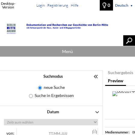
Desktop-
0
Login
Registrierung
Hilfe
Deutsch
▼
Version
Menü
Suchergebnis
Suchmodus
Preview
neue Suche
Suche in Ergebnissen
Datum
Mediennummer:
0
von: