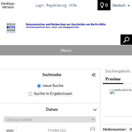
Desktop-
0
Login
Registrierung
Hilfe
Deutsch
▼
Version
Menü
Suchergebnis
Suchmodus
Preview
neue Suche
Suche in Ergebnissen
Datum
Mediennummer:
0
von: