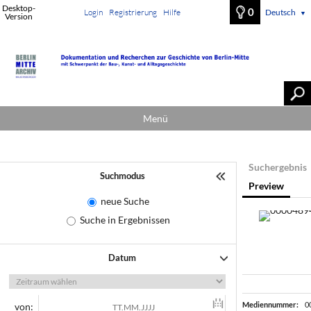
Desktop-
0
Login
Registrierung
Hilfe
Deutsch
▼
Version
Menü
Suchergebnis
Suchmodus
Preview
neue Suche
Suche in Ergebnissen
Datum
Mediennummer:
0
von: