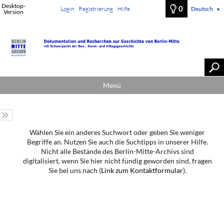
Desktop-
0
Login
Registrierung
Hilfe
Deutsch
▼
Version
Menü
Wählen Sie ein anderes Suchwort oder geben Sie weniger
Begriffe an. Nutzen Sie auch die Suchtipps in unserer Hilfe.
Nicht alle Bestände des Berlin-Mitte-Archivs sind
digitalisiert, wenn Sie hier nicht fündig geworden sind, fragen
Sie bei uns nach (
Link zum Kontaktformular
).