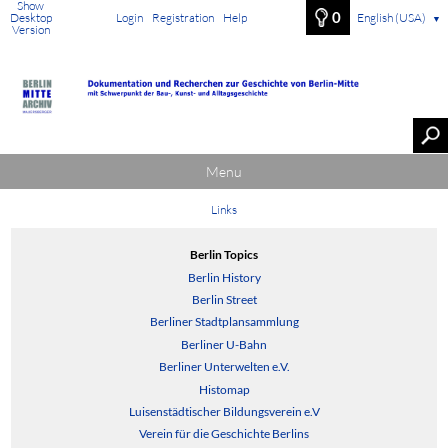
Show
0
Desktop
Login
Registration
Help
English (USA)
▼
Version
Menu
Links
Berlin Topics
Berlin History
Berlin Street
Berliner Stadtplansammlung
Berliner U-Bahn
Berliner Unterwelten e.V.
Histomap
Luisenstädtischer Bildungsverein e.V
Verein für die Geschichte Berlins